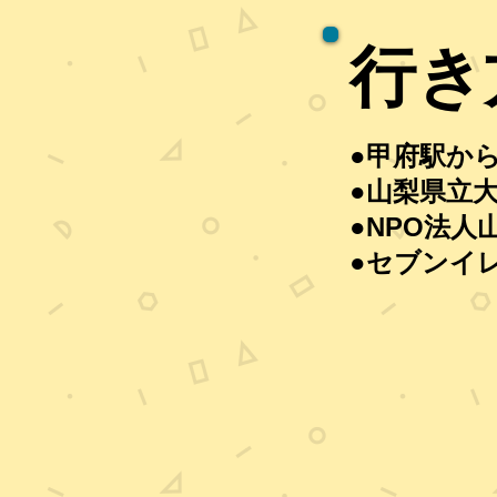
行き
●甲府駅か
●山梨県立
●NPO法
●セブンイ