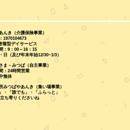
あんき（介護保険事業）
70104673
密着型デイサービス
9：00～16：15
・日（及び
年末年始12/30~1/3）
さま－みつば（自主事業）
：24時間営業
中無休
所みつばやあんき（集い場事業）
」・「誰でも」・「ふらっと」
立ち寄りくださいね