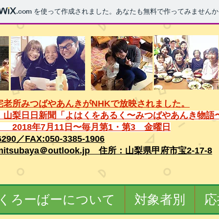
.com
を使って作成されました。あなたも無料で作ってみませんか
宅老所みつばやあんきがNHKで放映されました。
】山梨日日新聞「よはくをある
く〜みつばやあんき物語
中！
2018年7月11日〜毎月第1・第3 金曜日​
6290／FAX:050-3385-1906
itsubaya＠outlook.jp 住所：山梨県甲府市宝2-17-8
くろーばーについて
対象者別
応