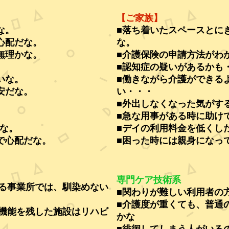
【ご家族】
な。
■落ち着いたスペースとに
心配だな。
な。
無理かな。
■介護保険の申請方法がわ
■認知症の疑いがあるかも
いな。
■働きながら介護ができる
安だな。
い・・・
■外出しなくなった気がす
■急な用事がある時に助け
な。
■デイの利用料金を低くし
で心配だな。
■困った時には親身になっ
専門ケア技術系
る事業所では、馴染めない
■関わりが難しい利用者の
■介護度が重くても、普通
機能を残した施設はリハビ
かな