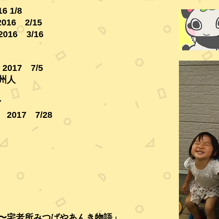
16
1/8
016 2/15
16 3/16
017 7/5
甲州人
Y
7 7/28
〜宅老所みつばやあんき物語」