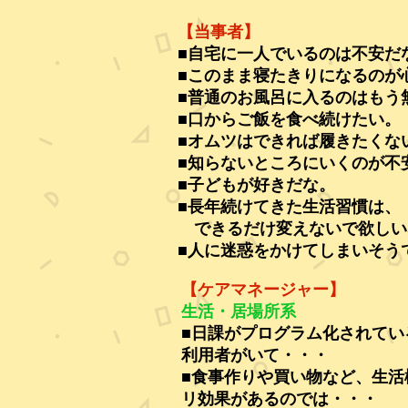
【当事者】
■自宅に一人でいるのは不安だ
■このまま寝たきりになるのが
■普通のお風呂に入るのはもう
■口からご飯を食べ続けたい。
■オムツはできれば履きたくな
■知らないところにいくのが不
■子どもが好きだな。
■長年続けてきた生活習慣は、
できるだけ変えないで欲しい
■人に迷惑をかけてしまいそう
【ケアマネージャー】
生活・居場所系
■日課がプログラム化されてい
利用者がいて・・・
■食事作りや買い物など、生活
リ効果があるのでは・・・