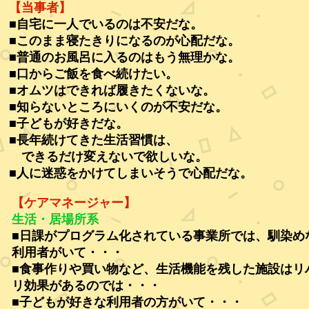
【当事者】
■自宅に一人でいるのは不安だな。
■このまま寝たきりになるのが心配だな。
■普通のお風呂に入るのはもう無理かな。
■口からご飯を食べ続けたい。
■オムツはできれば履きたくないな。
■知らないところにいくのが不安だな。
■子どもが好きだな。
■長年続けてきた生活習慣は、
できるだけ変えないで欲しいな。
■人に迷惑をかけてしまいそうで心配だな。
【ケアマネージャー】
生活・居場所系
■日課がプログラム化されている事業所では、馴染め
利用者がいて・・・
■食事作りや買い物など、生活機能を残した施設はリ
リ効果があるのでは・・・
■子どもが好きな利用者の方がいて・・・