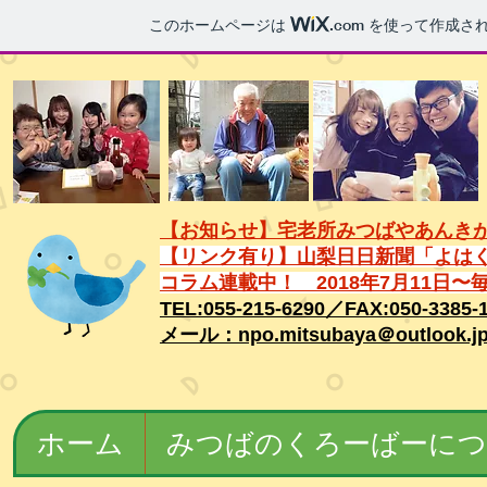
このホームページは
.com
を使って作成され
【お知らせ】
宅老所みつばやあんきが
【リンク有り】山梨日日新聞「よは
コラム連載中！
2018年7月11日〜
TEL:055-215-6290／FAX:050-3385-
メール：npo.mitsubaya＠outloo
ホーム
みつばのくろーばーに